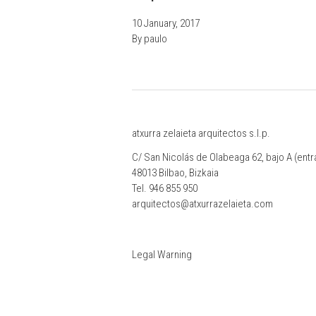
10 January, 2017
By
paulo
atxurra zelaieta arquitectos s.l.p.
C/ San Nicolás de Olabeaga 62, bajo A (ent
48013 Bilbao, Bizkaia
Tel.
946 855 950
arquitectos@atxurrazelaieta.com
Legal Warning