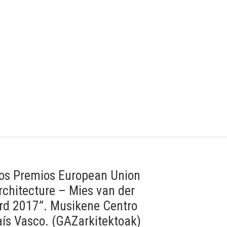
los Premios European Union
rchitecture – Mies van der
d 2017”. Musikene Centro
aís Vasco. (GAZarkitektoak)